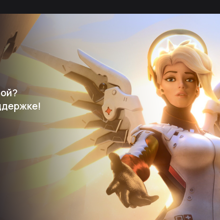
мой?
ддержке!