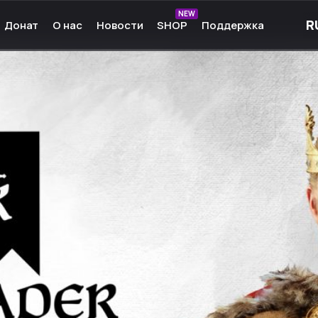
NEW
Донат
О нас
Новости
SHOP
Поддержка
рные игры
О нас
ые игры
Команда
чные игры
Культура
ммы для игр
Партнёры
а Android
Карьера
кции к играм
Ресурсы
Сообщество