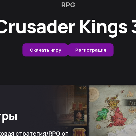
RPG
Crusader Kings 
Скачать игру
Регистрация
гры
овая стратегия/RPG от