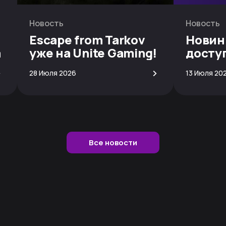
Новость
Новость
Escape from Tarkov
Новин
а
уже на Unite Gaming!
досту
скачи
>
>
28 Июля 2026
13 Июля 20
Все новости