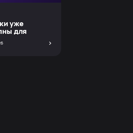
ки уже
пны для
вания!
>
26