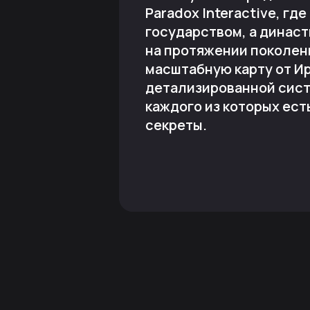
Paradox Interactive, гд
государством, а динас
на протяжении поколен
масштабную карту от И
детализированной сист
каждого из которых ест
секреты.