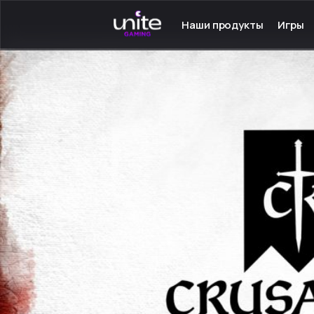
Наши продукты
Игры
Launcher для PC
Серве
Launcher для Android
Сетев
TeamSpeak для PC
Одино
Mumble для Android
Програ
Покупка игр
Игры н
Ключ - Steam
Инстру