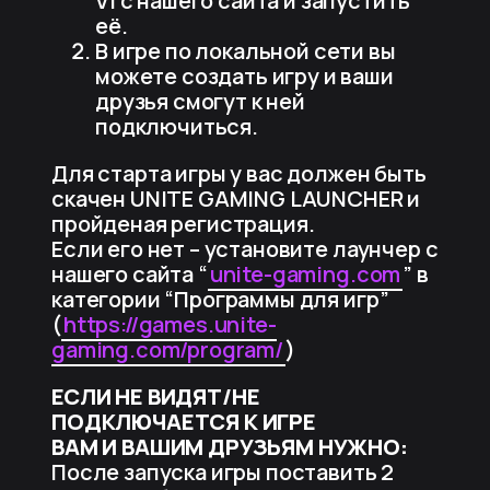
VI c нашего сайта и запустить
её.
В игре по локальной сети вы
можете создать игру и ваши
друзья смогут к ней
подключиться.
Для старта игры у вас должен быть
скачен UNITE GAMING LAUNCHER и
пройденая регистрация.
Если его нет – установите лаунчер с
нашего сайта “
unite-gaming.com
” в
категории “Программы для игр”
(
https://games.unite-
gaming.com/program/
)
ЕСЛИ НЕ ВИДЯТ/НЕ
ПОДКЛЮЧАЕТСЯ К ИГРЕ
ВАМ И ВАШИМ ДРУЗЬЯМ НУЖНО:
После запуска игры поставить 2