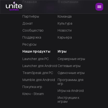
Главная
О компании
NEW
SHOP
О нас
Партнёры
Команда
Донат
Культура
Сообщество
Новости
Поддержка
Карьера
Ресурсы
Наши продукты
Игры
Launcher для PC
Серверные игры
Launcher для Android
Сетевые игры
TeamSpeak для PC
Одиночные игры
Mumble для Android
Программы для
игр
Покупка игр
Игры на Android
Ключ - Steam
Инструкции к
играм