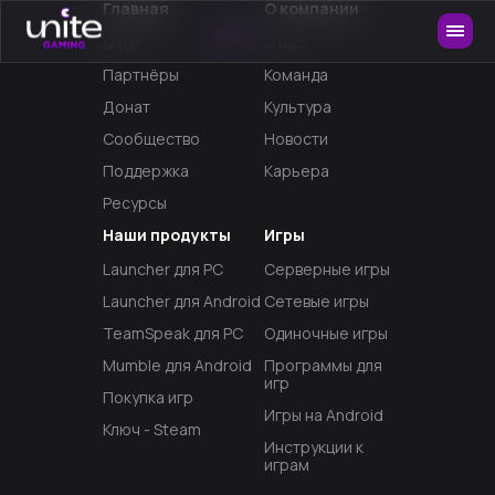
Главная
О компании
NEW
SHOP
О нас
Партнёры
Команда
Донат
Культура
Сообщество
Новости
Поддержка
Карьера
Ресурсы
Наши продукты
Игры
Launcher для PC
Серверные игры
Launcher для Android
Сетевые игры
TeamSpeak для PC
Одиночные игры
Mumble для Android
Программы для
игр
Покупка игр
Игры на Android
Ключ - Steam
Инструкции к
играм