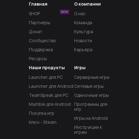
Главная
О компании
NEW
SHOP
О нас
Партнёры
Команда
Донат
Культура
Сообщество
Новости
Поддержка
Карьера
Ресурсы
Наши продукты
Игры
Launcher для PC
Серверные игры
Launcher для Android
Сетевые игры
TeamSpeak для PC
Одиночные игры
Mumble для Android
Программы для
игр
Покупка игр
Игры на Android
Ключ - Steam
Инструкции к
играм