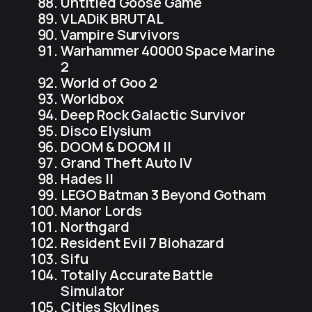
Untitled Goose Game
VLADiK BRUTAL
Vampire Survivors
Warhammer 40000 Space Marine
2
World of Goo 2
Worldbox
Deep Rock Galactic Survivor
Disco Elysium
DOOM & DOOM II
Grand Theft Auto IV
Hades II
LEGO Batman 3 Beyond Gotham
Manor Lords
Northgard
Resident Evil 7 Biohazard
Sifu
Totally Accurate Battle
Simulator
Cities Skylines