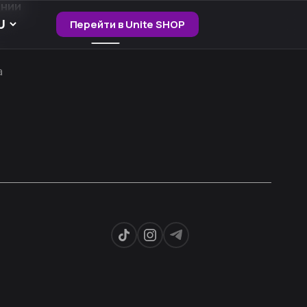
ании
Перейти в Unite SHOP
а