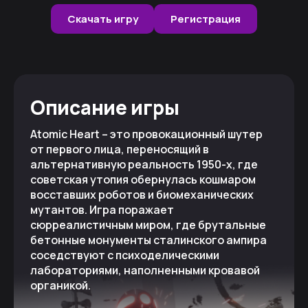
Скачать игру
Регистрация
Описание игры
Atomic Heart – это провокационный шутер
от первого лица, переносящий в
альтернативную реальность 1950-х, где
советская утопия обернулась кошмаром
восставших роботов и биомеханических
мутантов. Игра поражает
сюрреалистичным миром, где брутальные
бетонные монументы сталинского ампира
соседствуют с психоделическими
лабораториями, наполненными кровавой
органикой.