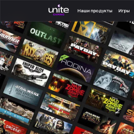
Наши продукты
Игры
Launcher для PC
Серве
Launcher для Android
Сетев
TeamSpeak для PC
Одино
Mumble для Android
Програ
Покупка игр
Игры н
Ключ - Steam
Инстру