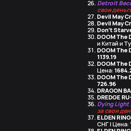
Detroit Be
свои деньг
Devil May Cr
Devil May C
Don’t Starv
DOOM The D
и Китай и Т
DOOM The D
1139.19
DOOM The D
Цена:
1684.
DOOM The D
726.96
DRAGON BA
DREDGE RU
Dying Light
за свои де
ELDEN RING 
СНГ | Цена:
ELDEN RING 