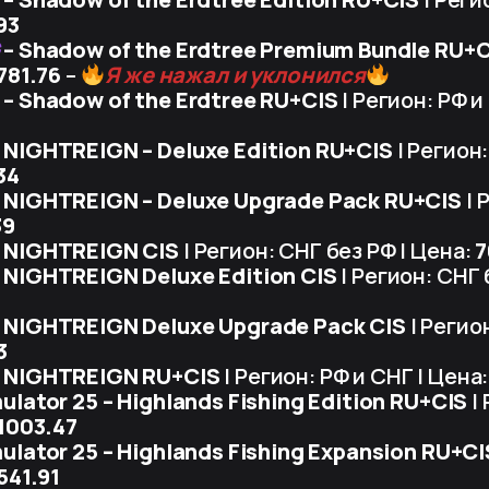
93
– Shadow of the Erdtree Premium Bundle RU+
781.76
–
Я же нажал и уклонился
– Shadow of the Erdtree RU+CIS
| Регион: РФ и
 NIGHTREIGN – Deluxe Edition RU+CIS
| Регион:
34
 NIGHTREIGN – Deluxe Upgrade Pack RU+CIS
| 
39
 NIGHTREIGN CIS
| Регион: СНГ без РФ | Цена:
7
 NIGHTREIGN Deluxe Edition CIS
| Регион: СНГ 
 NIGHTREIGN Deluxe Upgrade Pack CIS
| Регион
3
 NIGHTREIGN RU+CIS
| Регион: РФ и СНГ | Цена
ulator 25 – Highlands Fishing Edition RU+CIS
| 
1003.47
ulator 25 – Highlands Fishing Expansion RU+CI
541.91