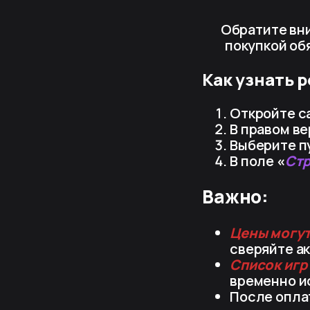
Обратите вн
покупкой об
Как узнать 
Откройте с
В правом ве
Выберите п
В поле
«
Ст
Важно:
Цены могут
сверяйте а
Список игр
временно ис
После оплат