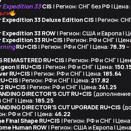
r Expedition 33
CIS
| Регион: СНГ без РФ | Цена
ньги
r Expedition 33 Deluxe Edition CIS
| Регион: СНГ
r Expedition 33 ROW
| Регион: США и Европа | 
r Expedition 33 RU+CIS
| Регион: РФ и СНГ | Цен
rning
RU+CIS
| Регион: РФ и СНГ | Цена:
78.39
–
S REMASTERED RU+CIS
| Регион: РФ и СНГ | Це
geon II RU+CIS
| Регион: РФ и СНГ | Цена:
150.1
ver RU+CIS
| Регион: РФ и СНГ | Цена:
185.64
RU+CIS
| Регион: РФ и СНГ | Цена:
217.82
 2 RU+CIS
| Регион: РФ и СНГ | Цена:
341.25
ANDING DIRECTOR’S CUT RU+CIS
(дополнение к
и СНГ | Цена:
185.25
ANDING DIRECTOR’S CUT UPGRADE RU+CIS
(до
он: РФ и СНГ | Цена:
46.22
he Final Shape RU+CIS
| Регион: РФ и СНГ | Цена
come Human ROW
| Регион: США и Европа | Цен