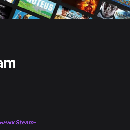
eam
ьных Steam-