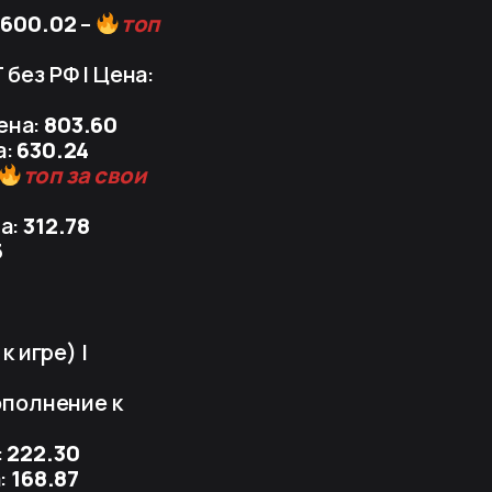
:
600.02
–
топ
 без РФ | Цена:
Цена:
803.60
а:
630.24
топ за свои
на:
312.78
5
 игре) |
полнение к
:
222.30
а:
168.87