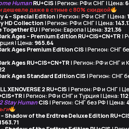
come Human
RU+CIS
| Регион: РФ и СНГ | Цена:
6
и
дешевле даже в стиме с 80% скидкой
y 4 – Special Edition
| Регион: РФ и СНГ | Цена:
ry HD Collection
| Регион: РФ и СНГ | Цена:
143.1
e Together EU
| Регион: Европа | Цена:
321.36
ark Ages – Premium Edition RU+CIS+CN+TR
| 
урция | Цена:
965.64
ark Ages Premium Edition CIS
| Регион: СНГ бе
ark Ages RU+CIS+CN+TR
| Регион: РФ и СНГ и 
22
ark Ages Standard Edition CIS
| Регион: СНГ б
LL XENOVERSE 2 RU+CIS
| Регион: РФ и СНГ | Ц
+CIS+TR
| Регион: РФ и СНГ и Турция | Цена:
112
 2 Stay Human
CIS
| Регион: СНГ без РФ | Цена:
ньги
– Shadow of the Erdtree Deluxe Edition RU+CI
1563.71
– Shadow of the Erdtree Edition RU+CIS
| Реги