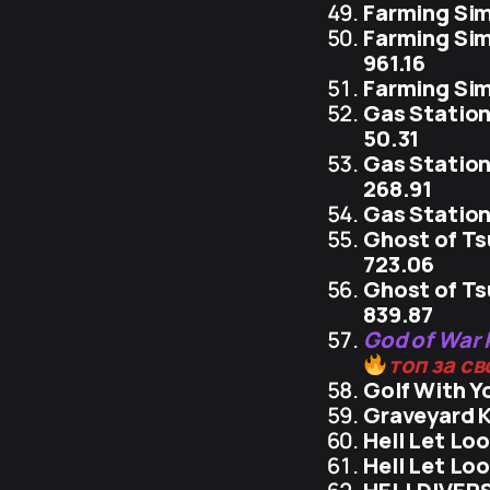
Farming Sim
Farming Sim
961.16
Farming Sim
Gas Station
50.31
Gas Station
268.91
Gas Statio
Ghost of T
723.06
Ghost of T
839.87
God of War
топ за с
Golf With Y
Graveyard 
Hell Let Lo
Hell Let L