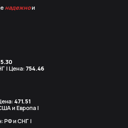
де
надежно
и
35.30
НГ | Цена:
754.46
 Цена:
471.51
США и Европа |
: РФ и СНГ |