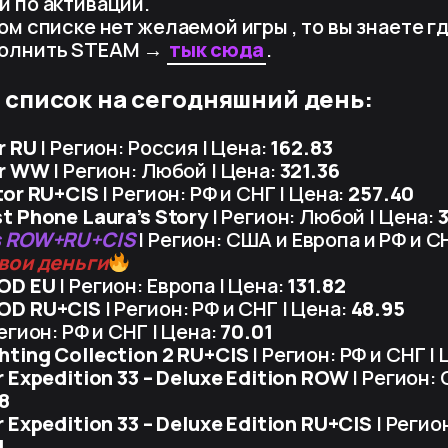
й по активации.
ом списке нет желаемой игры , то вы знаете г
олнить STEAM
→
тык сюда
.
 список на сегодняшний день:
r RU
| Регион: Россия | Цена:
162.83
or WW
| Регион: Любой | Цена:
321.36
tor RU+CIS
| Регион: РФ и СНГ | Цена:
257.40
t Phone Laura’s Story
| Регион: Любой | Цена:
s ROW+RU+CIS
| Регион: США и Европа и РФ и С
свои деньги
OD EU
| Регион: Европа | Цена:
131.82
OD RU+CIS
| Регион: РФ и СНГ | Цена:
48.95
егион: РФ и СНГ | Цена:
70.01
ting Collection 2 RU+CIS
| Регион: РФ и СНГ |
r Expedition 33 – Deluxe Edition ROW
| Регион: 
8
r Expedition 33 – Deluxe Edition RU+CIS
| Регион
1