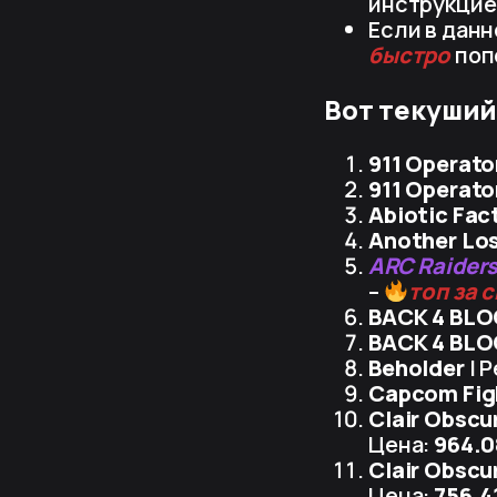
инструкцие
Если в данн
быстро
поп
Вот текуший
911 Operato
911 Operat
Abiotic Fac
Another Los
ARC Raider
–
топ за 
BACK 4 BLO
BACK 4 BLO
Beholder
| Р
Capcom Figh
Clair Obscu
Цена:
964.0
Clair Obscu
Цена:
756.4