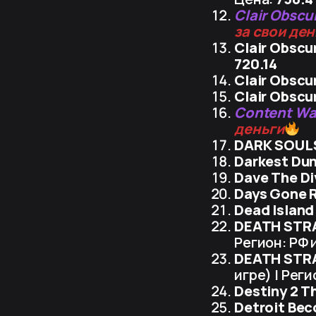
Clair Obscu
за свои де
Clair Obscu
720.14
Clair Obscu
Clair Obscu
Content Wa
деньги
DARK SOUL
Darkest Dun
Dave The Di
Days Gone 
Dead Island
DEATH STR
Регион: РФ 
DEATH STR
игре) | Реги
Destiny 2 T
Detroit Be