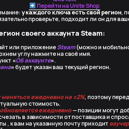
Перейти на Unite Shop
имание:
у каждого ключа есть свой регион
, 
язательно проверьте, подходит ли он для ваше
регион своего аккаунта Steam:
айт или приложение
Steam
(можно и мобильно
рхнем углу нажмите на своё имя.
ункт
«
Об аккаунте
»
.
рана
»
будет указан ваш текущий регион.
 меняться ежедневно на ±2%
, поэтому пере
ктуальную стоимость.
 обновляется ежедневно
— позиции могут до
чезать в зависимости от поставщика и спрос
ы , к вам на указанную почту приходит
ваучер