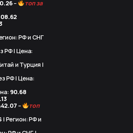
0.26
–
топ за
108.62
3
Регион: РФ и СНГ
з РФ | Цена:
Китай и Турция |
ез РФ | Цена:
ена:
90.68
.13
442.07
–
топ
S
| Регион: РФ и
он: РФ и СНГ |