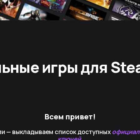
льные игры для St
Всем привет!
ли — выкладываем список доступных
официал
ключей
.