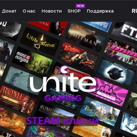
NEW
Донат
О нас
Новости
SHOP
Поддержка
рные игры
О нас
ые игры
Команда
чные игры
Культура
ммы для игр
Партнёры
а Android
Карьера
кции к играм
Ресурсы
Сообщество