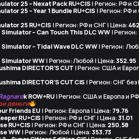
ulator 25 – Nexat Pack RU+CIS
| Регион: РФ и С
ulator 25 – Year 1 Bundle RU+CIS
| Регион: РФ и
ulator 25 RU+CIS
| Регион: РФ и СНГ | Цена:
462
 Simulator – Can Touch This DLC WW
| Регион:
 Simulator – Tidal Wave DLC WW
| Регион: Люб
n Simulator WW
| Регион: Любой | Цена:
352.95
sushima DIRECTOR’S CUT
| Регион: США и Европ
sushima DIRECTOR’S CUT CIS
| Регион: СНГ без 
 Ragnaro
k ROW+RU
| Регион: США и Европа и РФ
вои деньги
our Friends EU
| Регион: Европа | Цена:
79.76
Keeper RU+CIS
| Регион: РФ и СНГ | Цена:
31.01
ose RU+CIS
| Регион: РФ и СНГ | Цена:
250.58
oose WW
| Регион: Любой | Цена:
353.73