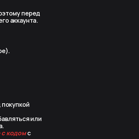
поэтому перед
го аккаунта.
е).
д покупкой
бавляться или
а.
 с кодом
с