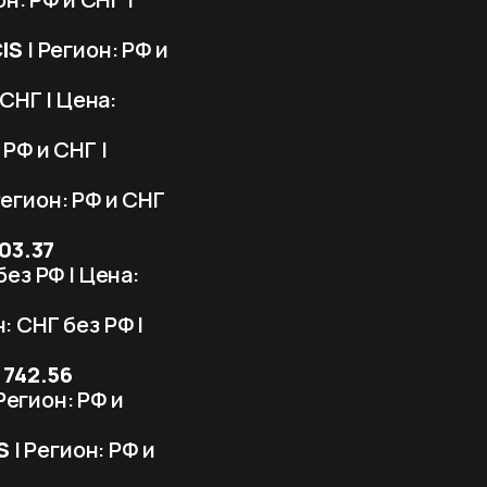
CIS
| Регион: РФ и
 СНГ | Цена:
 РФ и СНГ |
Регион: РФ и СНГ
03.37
без РФ | Цена:
: СНГ без РФ |
:
742.56
Регион: РФ и
S
| Регион: РФ и