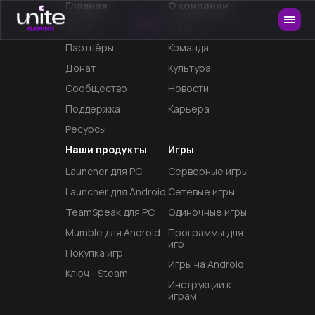
Главная
О компании
NEW
SHOP
О нас
Партнёры
Команда
Донат
Культура
Сообщество
Новости
Поддержка
Карьера
Ресурсы
Наши продукты
Игры
Launcher для PC
Серверные игры
Launcher для Android
Сетевые игры
TeamSpeak для PC
Одиночные игры
Mumble для Android
Программы для
игр
Покупка игр
Игры на Android
Ключ - Steam
Инструкции к
играм